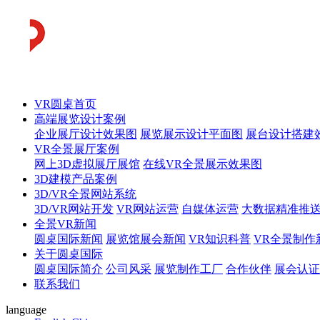
VR圆桌首页
高端展览设计案例
企业展厅设计效果图
展览展示设计平面图
展台设计搭建
VR全景展厅案例
网上3D虚拟展厅展馆
在线VR全景展示效果图
3D建模产品案例
3D/VR全景网站系统
3D/VR网站开发
VR网站运营
自媒体运营
大数据精准推
全景VR新闻
圆桌国际新闻
展览馆展会新闻
VR知识科普
VR全景制作
关于圆桌国际
圆桌国际简介
公司风采
展览制作工厂
合作伙伴
展会认证
联系我们
language