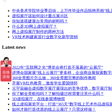
中央美术学院毕业季启动，上万件毕业作品惊艳亮相“线
虚拟展厅该如何设计重点展示区
你知道搭建展台常用的材料吗？
什么是3D网上虚拟展厅？
网上虚拟展厅制作的两种方法
VR技术构建家居行业数字化新型营销
Latest
news
2022年“互联网之光”博览会将打造不落幕的“云展厅”
进博会国家展“线上云展厅”更多样，企业商业展探索数
360全景图片怎么做，360全景图完整的制作教程
开展VR红色教育，激发学生爱国情怀
元宇宙融合虚拟数字展厅展现出的竞争优势，数字展厅制
你了解全景航拍吗？了解拍摄过程需要注意什么吗？
3D虚拟展厅，在线参观博物馆
线上虚拟展览平台：打造“365天”数字线上艺术作品虚拟
如何才能打造优质的线上云展厅？只需这样做！