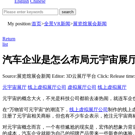
English
Chinese
search
My position:
首页
>
全景VR新闻
>
展览馆展会新闻
Return
list
汽车企业是怎么布局元宇宙展
Source:展览馆展会新闻
Editor: 3D云展厅平台
Click:
Release time
元宇宙展厅
线上虚拟展厅公司
虚拟展厅公司
线上虚拟展厅
元宇宙的概念大火，不光是科技公司都前去凑热闹，就连车企
在“万物皆可元宇宙”的潮流下，
线上虚拟展厅公司
制作的线上
注册了元宇宙相关商标，但也有不少车企表示，抢注元宇宙商
对元宇宙概念而言，一个有些尴尬的现实是，宏伟的想象力背后
的成本，汽车企业就能为自己的招牌产品带来一些新奇的体验