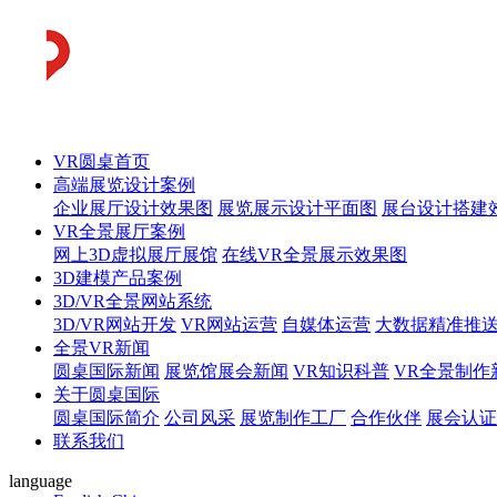
VR圆桌首页
高端展览设计案例
企业展厅设计效果图
展览展示设计平面图
展台设计搭建
VR全景展厅案例
网上3D虚拟展厅展馆
在线VR全景展示效果图
3D建模产品案例
3D/VR全景网站系统
3D/VR网站开发
VR网站运营
自媒体运营
大数据精准推
全景VR新闻
圆桌国际新闻
展览馆展会新闻
VR知识科普
VR全景制作
关于圆桌国际
圆桌国际简介
公司风采
展览制作工厂
合作伙伴
展会认证
联系我们
language