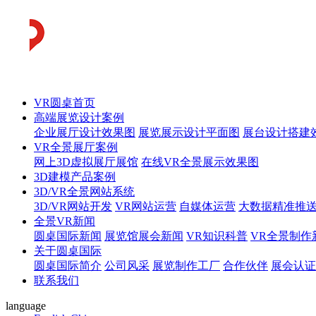
VR圆桌首页
高端展览设计案例
企业展厅设计效果图
展览展示设计平面图
展台设计搭建
VR全景展厅案例
网上3D虚拟展厅展馆
在线VR全景展示效果图
3D建模产品案例
3D/VR全景网站系统
3D/VR网站开发
VR网站运营
自媒体运营
大数据精准推
全景VR新闻
圆桌国际新闻
展览馆展会新闻
VR知识科普
VR全景制作
关于圆桌国际
圆桌国际简介
公司风采
展览制作工厂
合作伙伴
展会认证
联系我们
language