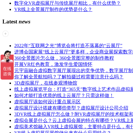
数字化VR虚拟展厅与传统展厅相比，有什么优势？
VR线上全景展厅制作的优势是什么？
Latest
news
2022年“互联网之光”博览会将打造不落幕的“云展厅”
进博会国家展“线上云展厅”更多样，企业商业展探索数
360全景图片怎么做，360全景图完整的制作教程
开展VR红色教育，激发学生爱国情怀
元宇宙融合虚拟数字展厅展现出的竞争优势，数字展厅制
你了解全景航拍吗？了解拍摄过程需要注意什么吗？
3D虚拟展厅，在线参观博物馆
线上虚拟展览平台：打造“365天”数字线上艺术作品虚拟
如何才能打造优质的线上云展厅？只需这样做！
虚拟展厅该如何设计重点展示区
虚拟展厅设计搭建有哪些类型？虚拟展厅设计公司介绍
3DVR线上虚拟展厅怎么做？附VR虚拟展厅的技术框架
虚拟会展是什么？云上虚拟会展的特点有哪些？VR线上
虚拟美术馆融入VR线上虚拟展馆，主要特点是什么，有
VR线上虚拟展厅展馆做出来有什么应用特点？