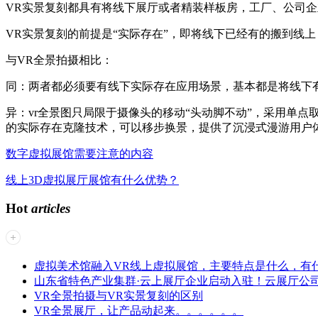
VR实景复刻都具有将线下展厅或者精装样板房，工厂、公司企
VR实景复刻的前提是“实际存在”，即将线下已经有的搬到线
与VR全景拍摄相比：
同：两者都必须要有线下实际存在应用场景，基本都是将线下有
异：vr全景图只局限于摄像头的移动“头动脚不动”，采用单
的实际存在克隆技术，可以移步换景，提供了沉浸式漫游用户
数字虚拟展馆需要注意的内容
线上3D虚拟展厅展馆有什么优势？
Hot
articles
虚拟美术馆融入VR线上虚拟展馆，主要特点是什么，有
山东省特色产业集群·云上展厅企业启动入驻！云展厅公
VR全景拍摄与VR实景复刻的区别
VR全景展厅，让产品动起来。。。。。。